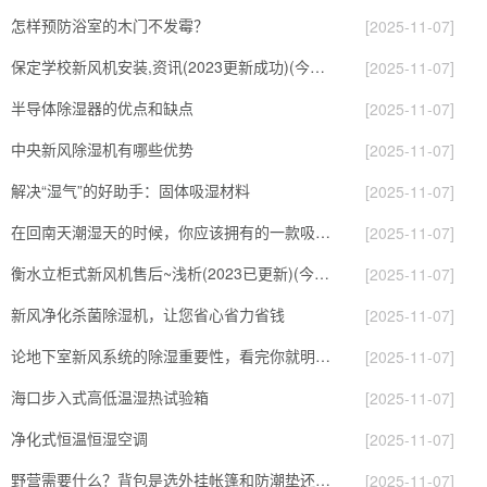
怎样预防浴室的木门不发霉？
[2025-11-07]
保定学校新风机安装,资讯(2023更新成功)(今日／展示)
[2025-11-07]
半导体除湿器的优点和缺点
[2025-11-07]
中央新风除湿机有哪些优势
[2025-11-07]
解决“湿气”的好助手：固体吸湿材料
[2025-11-07]
在回南天潮湿天的时候，你应该拥有的一款吸湿神器
[2025-11-07]
衡水立柜式新风机售后~浅析(2023已更新)(今日／推荐)
[2025-11-07]
新风净化杀菌除湿机，让您省心省力省钱
[2025-11-07]
论地下室新风系统的除湿重要性，看完你就明白了
[2025-11-07]
海口步入式高低温湿热试验箱
[2025-11-07]
净化式恒温恒湿空调
[2025-11-07]
野营需要什么？背包是选外挂帐篷和防潮垫还是买大一点装进去？
[2025-11-07]