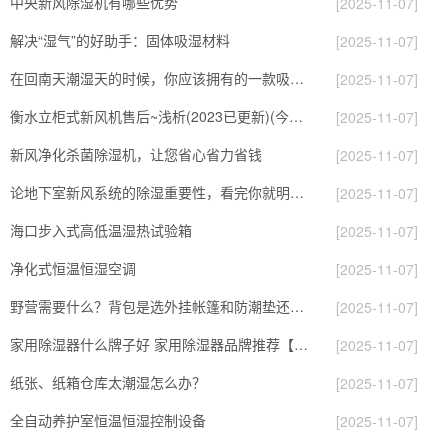
中央新风除湿机有哪些优势
[2025-11-07]
解决“湿气”的好助手：固体吸湿材料
[2025-11-07]
在回南天潮湿天的时候，你应该拥有的一款吸湿神器
[2025-11-07]
衡水立柜式新风机售后~浅析(2023已更新)(今日／推荐)
[2025-11-07]
新风净化杀菌除湿机，让您省心省力省钱
[2025-11-07]
论地下室新风系统的除湿重要性，看完你就明白了
[2025-11-07]
海口步入式高低温湿热试验箱
[2025-11-07]
净化式恒温恒湿空调
[2025-11-07]
野营需要什么？背包是选外挂帐篷和防潮垫还是买大一点装进去？
[2025-11-07]
家用除湿器什么牌子好 家用除湿器品牌推荐【详解】
[2025-11-07]
纸张、纸箱仓库太潮湿怎么办？
[2025-11-07]
全自动养护室恒温恒湿控制设备
[2025-11-07]