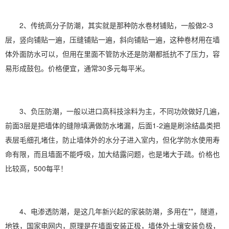
2、传统高分子防潮，其实就是那种防水卷材铺贴，一般做2-3
层，竖向铺贴一遍，压缝铺贴一遍，斜向铺贴一遍，这种卷材用在墙
体外面防水可以，但用在里面不管防水还是防潮都抵抗不了压力，容
易形成鼓包。价格便宜，通常30多元每平米。
3、负压防潮，一般以进口高科技涂料为主，不同功效做好几遍，
前面3层是把墙体的缝隙填满做防水堵漏，后面1-2遍是刷涂结晶类把
表层毛细孔堵住，防止墙体外的水分子进入室内，但化学防水使用寿
命有限，而且墙面不能呼吸，加大结露问题，也是堵大于疏。价格也
比较高，500每平！
4、电渗透防潮，是这几年新兴起的家装防潮，多用在**，隧道，
地铁，国
家电
网内，原理是在墙面安装正极，墙体外土壤安装负极，