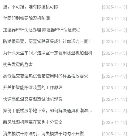
湿，不可挡，唯有除湿机可除
[2025-11-13]
丝网印刷需要除湿机防潮
[2025-11-13]
加湿器PSE认证办理 除湿器PSE认证流程
[2025-11-13]
防潮很重要，厨壹堂静音集成灶让你活力一夏！
[2025-11-13]
为什么无尘车间／洁净室一定要用除湿机加湿机
[2025-11-13]
枕头发霉的危害
[2025-11-13]
高低温交变湿热试验箱使用时的样品摆放要求
[2025-11-13]
开关柜智能除湿装置的工作原理
[2025-11-13]
快速高低温交变湿热试验机现货
[2025-11-13]
案例丨低楼层带地下室，如何解决通风和潮湿难题？这样设计非常的哇塞！
[2025-11-13]
新风除湿机隔离在家也十分安全
[2025-11-13]
消失模烘干除湿机，消失模烘干均匀不开裂
[2025-11-13]