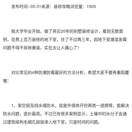
发布时间:-05-31来源：装修攻略浏览量：1505
我大学毕业开始，做了将近20年的别墅装修设计，看到无数案
例，花费上百万装修的地下室，住了不过两三年，因
地下室潮湿
发霉
问题不得不拆除重装，实在太让人痛心了！
对比常见的4种
防潮
防霉最好的方法分析，希望大家不要再重蹈覆
辙：
1、架空层及挡水墙防水，就是外墙体开挖再筑一道屏障，能解决
防水问题，造价最高。不过已有很多案例显示，土壤中的水分子会通
过建筑结构毛细孔层层渗入地下室，只是时间的问题。