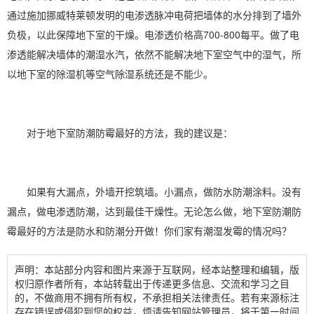
通过施加挪威特莱顿发明的电渗透脉冲电荷把墙体的水分排到了墙外
负极，以此保障地下室的干燥。电渗透价格高700-800每平。做了电
渗透能解决墙体的潮湿水汽，依然不能解决地下室空气中的
湿气
，所
以地下室的
除湿机
等空气
除湿
系统还是不能少。
对于
地下室防潮
防霉最好的方法，我的建议是：
如果有大漏点，外墙开挖筑墙。小漏点，做防水防潮涂料。没有
漏点，做电渗透防潮，达到最佳干燥性。无论怎么做，地下室防潮防
霉最好的方法是防水和防潮分开做！你们家有潮湿发霉的情况吗？
声明：本站部分内容和图片来源于互联网，经本站整理和编辑，版
权归原作者所有，本站转载出于传递更多信息、交流和学习之目
的，不做商用不拥有所有权，不承担相关法律责任。若有来源标注
存在错误或侵犯到您的权益，烦请告知网站管理员，将于第一时间