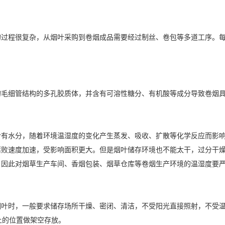
程很复杂，从烟叶采购到卷烟成品需要经过制丝、卷包等多道工序。每
细管结构的多孔胶质体，并含有可溶性糖分、有机酸等成分导致卷烟具
水分，随着环境温
湿度
的变化产生蒸发、吸收、扩散等化学反应而影
腐败速度加速，受影响面积更大。但是烟叶储存环境也不能太干，过分干
。因此对烟草生产车间、香烟包装、烟草仓库等卷烟生产环境的温湿度要
时，一般要求储存场所干燥、密闭、清洁，不受阳光直接照射，不受温
上的位置做架空存放。