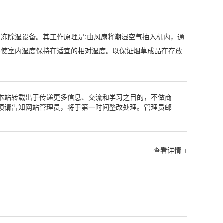
冷冻
除湿设备
。其工作原理是:由风扇将潮湿空气抽入机内，通
环使室内湿度保持在适宜的相对湿度。以保证烟草成品在存放
本站转载出于传递更多信息、交流和学习之目的，不做商
烦请告知网站管理员，将于第一时间整改处理。管理员邮
查看详情 +