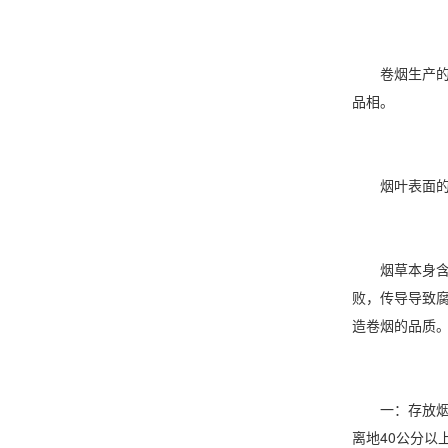
卷烟生产的过
品相。
烟叶表面的毛
烟草本身含有
败，传导导致
造卷烟的品质
一：存放烟叶
离地40公分以