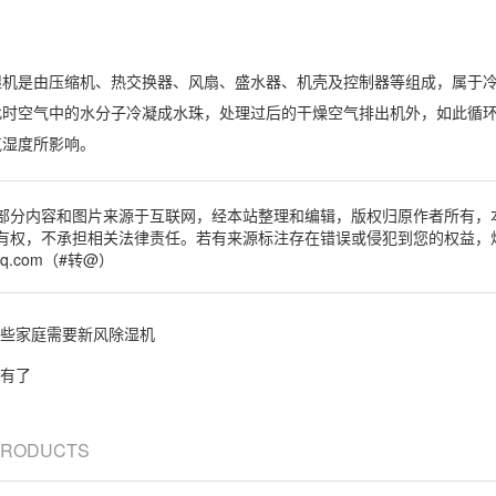
是由压缩机、热交换器、风扇、盛水器、机壳及控制器等组成，属于
此时空气中的水分子冷凝成水珠，处理过后的干燥空气排出机外，如此循
气湿度
所影响。
部分内容和图片来源于互联网，经本站整理和编辑，版权归原作者所有，
有权，不承担相关法律责任。若有来源标注存在错误或侵犯到您的权益，
qq.com（#转@）
些家庭需要新风除湿机
有了
 PRODUCTS