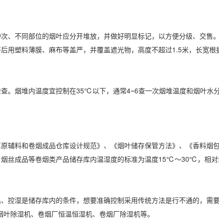
、不同部位的烟叶应分开堆放，并做好明显标记，以方便分级、交售。
后用塑料薄膜、麻布等盖严，并覆盖遮光物，高度不超过1.5米，长宽根
。烟堆内温度宜控制在35℃以下，通常4~6查一次烟堆温度和烟叶水分
辅料和卷烟成品仓库设计规范》、《烟叶储存保管方法》、《香料烟包
烟丝成品等卷烟类产品储存库内温湿度的标准为温度15℃～30℃，
相对
控湿是储存库内的条件，想要准确控制采用传统方法是行不通的，需要
烟叶
除湿
机、卷烟厂
恒温恒湿
机、卷烟厂除湿机等。