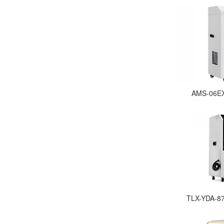
AMS-0
TLX-YDA