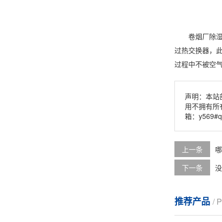
卷烟厂除湿机
过热交换器，
过程中不被
空
声明：本站
用不拥有所
箱：y569#
上一条
哪
下一条
没
推荐产品
/