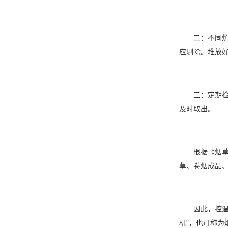
二：不同炉次
应剔除。堆放好
三：定期检查
及时取出。
根据《烟草原
草、卷烟成品、
因此，控温、
机
”，也可称为