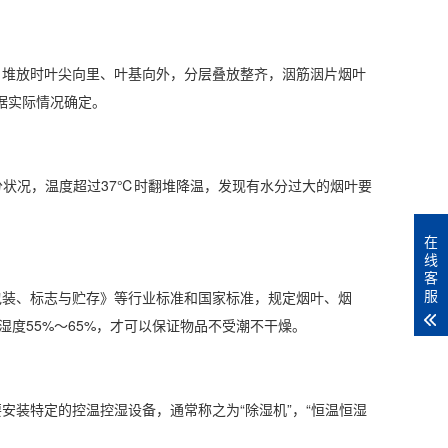
堆放时叶尖向里、叶基向外，分层叠放整齐，洇筋洇片烟叶
据实际情况确定。
状况，温度超过37℃时翻堆降温，发现有水分过大的烟叶要
在
线
客
服
装、标志与贮存》等行业标准和国家标准，规定烟叶、烟
湿度
55%～65%，才可以保证物品不受潮不干燥。
安装特定的控温控湿设备，通常称之为“
除湿机
”，“
恒温恒湿