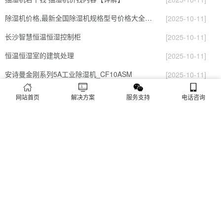
除湿机价格,最新全国除湿机规格型号价格大全-造价通.doc
[2025-10-11]
长沙智慧恒温恒湿控制柜
[2025-10-11]
恒温恒湿室的建筑处理
[2025-10-11]
安诗曼金刚系列5A工业除湿机_CF10ASM
[2025-10-11]
除湿机与空调除湿功能大比拼？大空间除湿机EraClean Sunshine使用测评
[2025-10-11]
网站首页
解决方案
服务支持
电话咨询
三综合恒温恒湿试验箱 恒温恒湿试验箱的三大功能
[2025-10-11]
湿度让热更热，夏季除湿好物就选它！
[2025-10-11]
米粉烘干用耐高温除湿机效果好
[2025-10-11]
物联网时代，除湿机行业如何进行售后服务？
[2025-10-11]
除湿机哪个牌子好 家用除湿机品牌介绍【详解】
[2025-10-11]
如何合理设计恒温恒湿实验室
[2025-10-11]