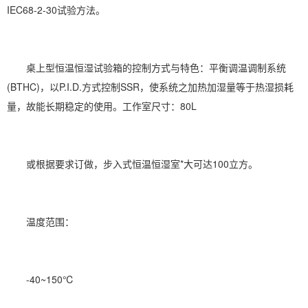
IEC68-2-30试验方法。
桌上型恒温恒湿试验箱的控制方式与特色：平衡调温调制系统
(BTHC)，以P.I.D.方式控制SSR，使系统之加热
加湿
量等于热湿损耗
量，故能长期稳定的使用。工作室尺寸：80L
或根据要求订做，步入式恒温恒湿室*大可达100立方。
温度范围：
-40~150℃