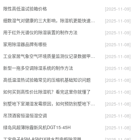
限性高低温试验箱价格
[2025-11-09]
细数湿气对健康的三大影响，除湿机更能快速除湿
[2025-11-09]
用于红外光谱仪的除湿装置的制作方法
[2025-11-09]
家用除湿器品牌有哪些
[2025-11-08]
工业家居气象空气环境质量监测仪记录数据甲醛PM2.5二氧化碳大气压温湿度
[2025-11-08]
新型一拖多空调除湿系统的制作方法
[2025-11-08]
高低温湿热试验箱常见的压缩机基础知识问题
[2025-11-08]
如何买到高性价比除湿机？看完这里你就懂了
[2025-11-08]
别墅地下室潮湿发霉原因，如何预防别墅地下室发霉
[2025-11-08]
吊顶酒窖恒温恒湿空调
[2025-11-08]
绿岛风超薄除霾新风机DGT15-45H
[2025-11-08]
工宝电子ASM-ASM3X排水型电柜除湿器
[2025-11-08]