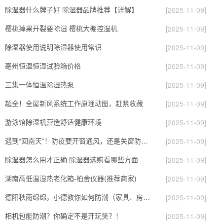
除湿器什么牌子好 除湿器品牌推荐【详解】
[2025-11-09]
樱桃掉果开裂要除湿 樱桃大棚控湿机
[2025-11-09]
除湿器使用说明除湿器使用常识
[2025-11-09]
亳州恒温恒湿试验箱价格
[2025-11-09]
三集一体恒温除湿热泵
[2025-11-09]
超全！全屋新风系统工作原理动图，赶紧收藏
[2025-11-09]
游泳馆除湿机营造舒适健康环境
[2025-11-09]
遇到“回南天”！防疫要开窗通风，还是关窗防湿？
[2025-11-09]
除湿器怎么用才正确 除湿器选购看哪些方面
[2025-11-09]
湖南高低温湿热老化箱-柏舍仪器(推荐商家)
[2025-11-09]
德阳秋雨绵绵，小德教你如何防潮（家具、房屋、汽车..）
[2025-11-09]
相机包能防潮？你确定不是开玩笑？！
[2025-11-09]